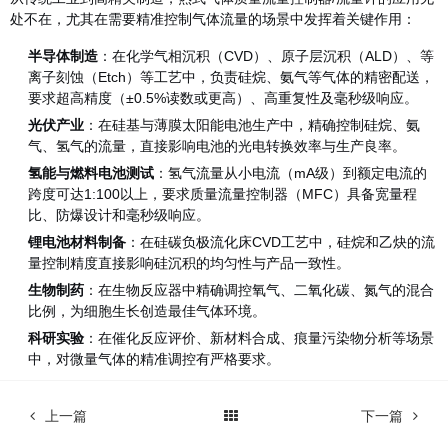
处不在，尤其在需要精准控制气体流量的场景中发挥着关键作用：
半导体制造
：在化学气相沉积（CVD）、原子层沉积（ALD）、等
离子刻蚀（Etch）等工艺中，负责硅烷、氨气等气体的精密配送，
要求超高精度（±0.5%读数或更高）、高重复性及毫秒级响应。
光伏产业
：在硅基与薄膜太阳能电池生产中，精确控制硅烷、氨
气、氢气的流量，直接影响电池的光电转换效率与生产良率。
氢能与燃料电池测试
：氢气流量从小电流（mA级）到额定电流的
跨度可达1:100以上，要求质量流量控制器（MFC）具备宽量程
比、防爆设计和毫秒级响应。
锂电池材料制备
：在硅碳负极流化床CVD工艺中，硅烷和乙炔的流
量控制精度直接影响硅沉积的均匀性与产品一致性。
生物制药
：在生物反应器中精确调控氧气、二氧化碳、氮气的混合
比例，为细胞生长创造最佳气体环境。
科研实验
：在催化反应评价、新材料合成、痕量污染物分析等场景
中，对微量气体的精准调控有严格要求。
上一篇
下一篇