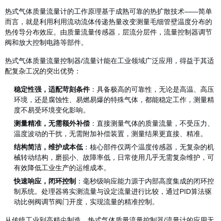
热式气体质量流量计的工作原理基于成熟可靠的热扩散技术——简单
而言，就是利用利用流动流体传递热量改变测量毛细管壁温度分布的
热传导分布效应。由质量流量传感器，层流分层件，流量控制器调节
阀和放大控制电路等部件。
热式气体质量流量控制器/流量计
能在工业领域广泛应用，得益于其适
配复杂工况的突出优势：
稳定性强，适配苛刻条件
：具备极高的可靠性，无论是高温、高压
环境，还是腐蚀性、易燃易爆的特殊气体，都能稳定工作，测量精
度不易受环境变化影响。
测量精准，无需额外补偿
：直接测量气体的质量流量，不受压力、
温度波动的干扰，无需附加补偿装置，测量结果更直接、精准。
结构简洁，维护成本低
：核心部件仅两个温度传感器，无复杂的机
械转动结构，磨损小、故障率低，日常使用几乎无需复杂维护，可
有效降低工业生产的运维成本。
快速响应，闭环控制
：毫秒级响应能力源于内部高度集成的闭环控
制系统。处理器将实测流量与设定流量进行比较，通过PID算法驱
动比例阀调节阀门开度，实现流量的精准控制。
从传统工业到高精尖制造，
热式气体质量流量控制器/流量计
的应用无