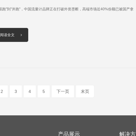
"跟跑"到"并跑"，中国流量计品牌正在打破外资垄断，高端市场近40%份额已被国产拿
！
阅读全文
2
3
4
5
下一页
末页
产品展示
解决方