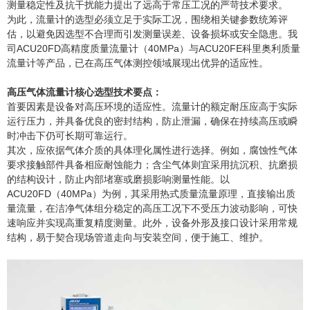
测量稳定性及抗干扰能力提出了远高于常压工况的严苛技术要求。
为此，流量计的选型必须立足于实际工况，围绕相关键参数统筹评
估，以避免因选型不合理而引发测量误差、设备损坏或安全隐患。我
司
ACU20FD高精度质量流量计（40MPa）与ACU20FE科里奥利质量
流量计等产品，已在高压气体测控领域展现出优异的适应性。
高压气体流量计核心选型技术要点：
首要因素是设备对高压环境的适应性。流量计的额定耐压应高于实际
运行压力，并具备优良的密封结构，防止泄漏，确保在持续高压或瞬
时冲击下仍可长期可靠运行。
其次，应依据气体介质的具体理化属性进行选择。例如，腐蚀性气体
要求接触部件具备相应耐蚀能力；含尘气体则宜采用抗沉积、抗磨损
的结构设计，防止内部堵塞或磨损影响测量性能。以
ACU20FD（40MPa）为例，其采用热式质量流量原理，直接输出质
量流量，在洁净气体组分稳定的高压工况下不受压力波动影响，可快
速响应并实现高重复精度测量。此外，设备外形及接口设计采用常规
结构，易于契合现场管道走向与安装空间，便于施工、维护。