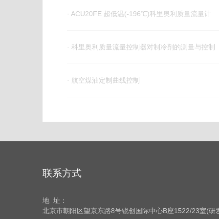
· ACU20FE 超低温(-196℃)科里奥利质量流量计
· 科里奥利质量流量控制器对制冷剂的测量与控制
· 航空煤油定制曲线控制
联系方式
地 址：
北京市朝阳区望京东路8号
锐创国际中心B座1522/23室(