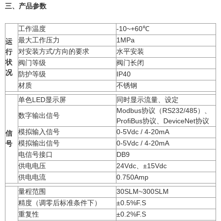
三、产品参数
工作温度
-10~+60℃
最大工作压力
1MPa
运
对安装方式/方向的要求
水平安装
行
状
阀门等级
阀门长闭
况
防护等级
IP40
材质
不锈钢
单色LED显示屏
同时显示流量、设定
Modbus协议（RS232/485）、
数字输出信号
ProfiBus协议、DeviceNet协议
模拟输入信号
0-5Vdc / 4-20mA
信
模拟输出信号
0-5Vdc / 4-20mA
号
电信号接口
DB9
供电电压
24Vdc、±15Vdc
供电电流
0.750Amp
量程范围
30SLM~300SLM
精度（调零后标准条件下）
±0.5%F.S
重复性
±0.2%F.S