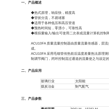
一、产品概述
◆热式原理，响应快，精度高
◆管状分流，不易堵塞
◆适用于各种低压和高压管道
◆预热时间短，零漂小，可靠性高
◆模拟量输入/输出可使用二次表或流量计算机控制
ACU10FA 质量流量控制器由质量流量传感器
成。
ACU10FA 采用毛细管传热前后温度差量热法
制调节阀门，闭环控制流过通道的流量使之与设定
二、产品应用
玻璃行业
太阳能
煤炭冶金
制气配气
三、产品参数