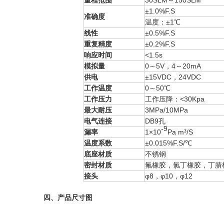
量程范围
30SLM～150SLM
±1.0%F.S
准确
度
温度：±1℃
线性
±0.5%F.S
重复精度
±0.2%F.S
响应时间
<1.5s
模拟量
0～5V，4～20mA
供电
±15VDC，24VDC
工作温度
0～50℃
工作压力
工作压降：<30Kpa
最大耐压
3MPa/10MPa
电气连接
DB9孔
-9
漏率
1×10
Pa m³/S
温度系数
±0.015%F.S/℃
底座材质
不锈钢
密封材质
氟橡胶，氯丁橡胶，丁腈
接头
φ8，φ10，
φ12
四、产品尺寸图