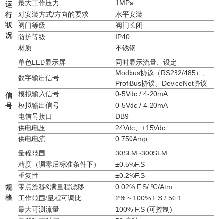
最大工作压力
1MPa
运
对安装方式/方向的要求
水平安装
行
状
阀门等级
阀门长闭
况
防护等级
IP40
材质
不锈钢
单色LED显示屏
同时显示流量、设定
Modbus协议（RS232/485）、
数字输出信号
ProfiBus协议、DeviceNet协议
模拟输入信号
0-5Vdc / 4-20mA
信
模拟输出信号
0-5Vdc / 4-20mA
号
电信号接口
DB9
供电电压
24Vdc、±15Vdc
供电电流
0.750Amp
量程范围
30SLM~300SLM
精度（调零后标准条件下）
±0.5%F.S
重复性
±0.2%F.S
零点漂移&满量程漂移
0.02% F.S/ ºC/Atm
规
格
工作范围/量程可调比
2% ~ 100% F.S / 50:1
最大可测流量
100% F.S (可控制)