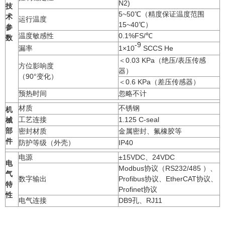
N2)
技
5~50℃（精度保证温度范围
术
运行温度
15~40℃）
参
温度敏感性
0.1%FS/℃
数
-9
漏率
1×10
SCCS He
＜0.03 KPa（绝压/表压传感
方位影响度
器）
（90°变化）
＜0.6 KPa（差压传感器）
预热时间
忽略不计
材质
不锈钢
机
工艺连接
1.125 C-seal
械
部
密封材质
金属密封、氟橡胶等
件
防护等级（外壳）
IP40
电源
±15VDC、24VDC
电
Modbus协议（RS232/485 ）、
气
数字输出
Profibus协议、EtherCAT协议、
特
Profinet协议
性
电气连接
DB9孔、RJ11