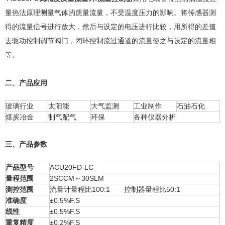
量热法原理测量气体的质量流量，不受温度压力的影响。将传感器测
得的流量信号进行放大，然后与设定的电压进行比较，用所得的差值
去驱动控制调节阀门，闭环控制流过通道的流量使之与设定的流量相
等。
二、产品应用
玻璃行业
太阳能
大气监测
工业制作
石油石化
煤炭冶金
制气配气
环保
各种仪器分析
三、产品参数
产品型号
ACU20FD-LC
量程范围
2SCCM～30SLM
测控范围
流量计量程比100:1 控制器量程比50:1
准确度
±0.5%F.S
线性
±0.5%F.S
重复精度
±0.2%F.S