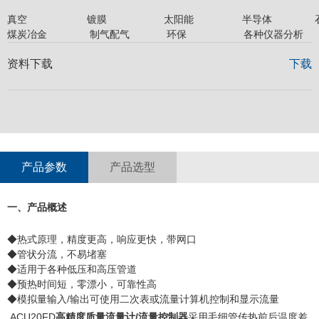
真空 镀膜 太阳能 半导体 石油
煤炭冶金 制气配气 环保 各种仪器分析
资料下载
下载
产品参数
产品选型
一、产品概述
◆热式原理，精度更高，响应更快，带网口
◆管状分流，不易堵塞
◆适用于各种低压和高压管道
◆预热时间短，零漂小，可靠性高
◆模拟量输入/输出可使用二次表或流量计算机控制和显示流量
ACU20FD
高精度质量流量计/流量控制器
采用毛细管传热前后温度差