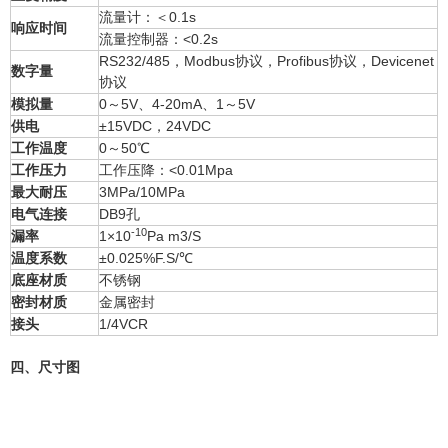
流量计：＜0.1s
响应时间
流量控制器：<0.2s
RS232/485，Modbus协议，Profibus协议，Devicenet
数字量
协议
模拟量
0～5V、4-20mA、1～5V
供电
±15VDC，24VDC
工作温度
0～50℃
工作压力
工作压降：<0.01Mpa
最大耐压
3MPa/10MPa
电气连接
DB9孔
-10
漏率
1×10
Pa m3/S
温度系数
±0.025%F.S/℃
底座材质
不锈钢
密封材质
金属密封
接头
1/4VCR
四、尺寸图