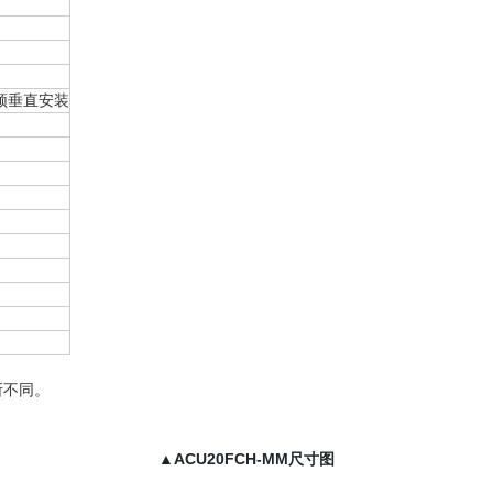
门须垂直安装
所不同。
▲ACU20FCH-MM尺寸图