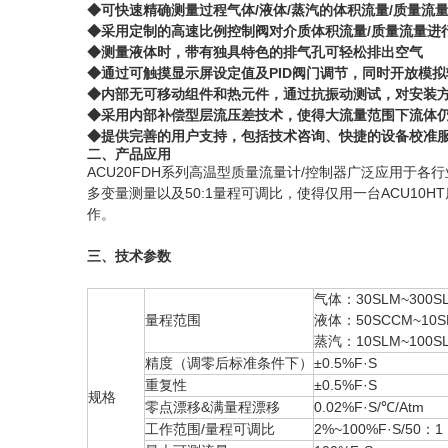
◆可快速精确测量过程气体/液体/蒸汽的体积流量/质量流
◆采用定制的高速比例控制阀对介质体积流量/质量流量进
◆测量液体时，带有独具特色的排气孔可轻松排出空气
◆通过可触摸显示屏设定值及PID阀门调节，同时开放模拟输
◆内部无可移动组件和热元件，通过抗振动测试，对安装
◆采用内部补偿型层流压差技术，使得大流量范围下流体
◆提供完善的用户支持，包括技术咨询、快捷的设备校准
二、产品应用
ACU20FDH系列高温型质量流量计/控制器广泛应用于
多变量测量以及50:1量程可调比，使得仅用一台ACU10
作。
三、技术参数
气体：30
SLM
~300S
量程范围
液体：50SCCM~10S
蒸汽：10
SLM
~100S
精度（调零后标准条件下）
±0.5%F·S
重复性
±0.5%F·S
规格
零点漂移&满量程漂移
0.02%F·S/℃/Atm
工作范围/量程可调比
2%~100%F·S/50：1