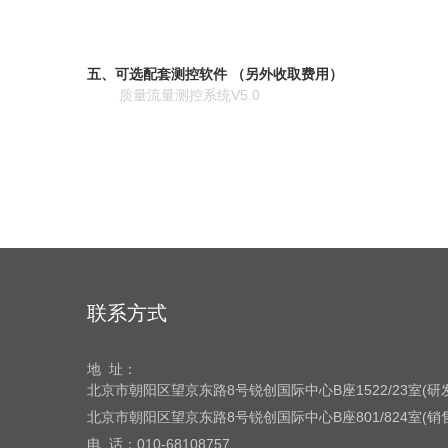
五、可选配套测控软件 （另外收取费用）
质量流量测控系统V5.0
联系方式
地 址：
北京市朝阳区望京东路8号
锐创国际中心B座1522/23室(
北京市朝阳区望京东路8号
锐创国际中心B座801/824室(
电 话：
010-68108757