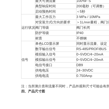
最大可测流量
100%F·S
典型响应时间
200毫秒（可调整）
启动预热时间
＜5秒
最大工作压力
3 MPa / 10MPa
对安装方式/方向的要求
＞1L/min量程，阀
运行状况
阀门等级
阀门长闭
防护等级
IP40
材质
不锈钢
单色LCD显示屏
同时显示流量、设定
数字输出信号
RS-485/PROFIBUS
模拟输入信号
0~5VDC/4~20mA
信号
模拟输出信号
0~5VDC/4~20mA
电信号接口
DB9
供电电压
24~30VDC
供电电流
0.750Amp
注：
当所测介质和流量不同时，产品外观和尺寸可能会有
四、
产品尺寸图