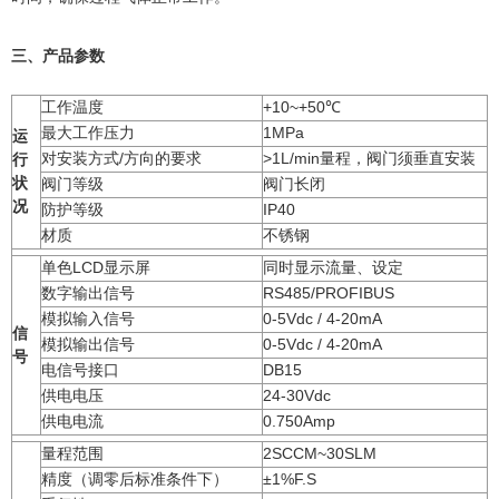
三、产品参数
工作温度
+10~+50℃
最大工作压力
1MPa
运
对安装方式/方向的要求
>1L/min量程，阀门须垂直安装
行
状
阀门等级
阀门长闭
况
防护等级
IP40
材质
不锈钢
单色LCD显示屏
同时显示流量、设定
数字输出信号
RS485/PROFIBUS
模拟输入信号
0-5Vdc / 4-20mA
信
模拟输出信号
0-5Vdc / 4-20mA
号
电信号接口
DB15
供电电压
24-30Vdc
供电电流
0.750Amp
量程范围
2SCCM~30SLM
精度（调零后标准条件下）
±1%F.S