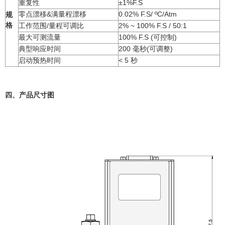
重复性
±1%F.S
零点漂移&满量程漂移
0.02% F.S/ ºC/Atm
规
格
工作范围/量程可调比
2% ~ 100% F.S / 50:1
最大可测流量
100% F.S (可控制)
典型响应时间
200 毫秒(可调整)
启动预热时间
< 5 秒
四、产品尺寸图