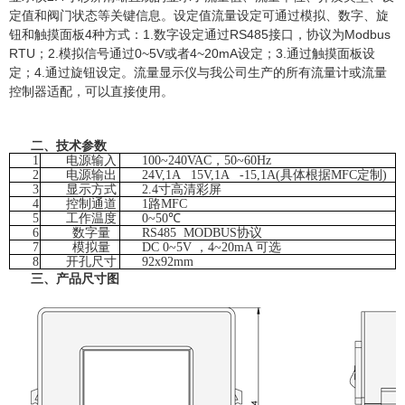
定值和阀门状态等关键信息。设定值流量设定可通过模拟、数字、旋
钮和触摸面板4种方式：1.数字设定通过RS485接口，协议为Modbus
RTU；2.模拟信号通过0~5V或者4~20mA设定；3.通过触摸面板设
定；4.通过旋钮设定。流量显示仪与我公司生产的所有流量计或流量
控制器适配，可以直接使用。
二、技术参数
1
电源输入
100
~
240VAC，50
~
60Hz
2
电源输出
24V,1A 15V,1A -15,1A(具体根据MFC定制)
3
显示方式
2.4寸高清彩屏
4
控制通道
1路MFC
5
工作温度
0~
5
0℃
6
数字量
RS485 MODBUS协议
7
模拟量
DC 0~5V ，4~20mA 可选
8
开孔尺寸
92x92mm
三、产品尺寸图