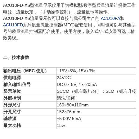
ACU10FD-XS型流量显示仪用于为模拟型/数字型质量流量计提供工作
电源，流量设定，（手动操作控制），流量显示等操作。
ACU10FD-XS流量显示仪可以直接与我公司生产的
ACU10FA
和
ACU10FD
系列质量流量控制器(MFC)配套使用，同时也可以与其他型
号的质量流量控制器配合使用。使用方便，嵌入式/台式安装可选，精
致美观。
二、技术参数
输出电压（MFC 使用）
+15V±3%,-15V±3%
供电电源
24VDC
输入/输出信号
DC 0～5V, 4～20mA
显示单位
SCCM（标准毫升/分）；SLM（标准升/分
外部控制
清洗/关闭
外形尺寸
160×80×110mm
开孔尺寸
152×76 mm
基准源
+5.00V 5mA
最大功耗
15w