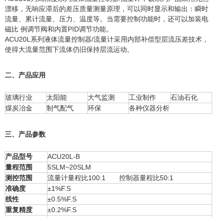
漂移，无响应滞后的差压质量测量原理，可以同时显示和输出：瞬时
流量、累计流量、压力、温度等。当需要控制功能时，还可以加装电
磁比 例调节阀和内置PID调节功能。
ACU20L系列液体流量控制器/流量计采用内部补偿型层流压差技术，
使得大流量范围下流体仍旧保持层流运动。
二、产品应用
玻璃行业
太阳能
大气监测
工业制作
石油石化
煤炭冶金
制气配气
环保
各种仪器分析
三、产品参数
产品型号
ACU20L-B
量程范围
5SLM~20SLM
测控范围
流量计量程比100:1 控制器量程比50:1
准确度
±1%F.S
线性
±0.5%F.S
重复精度
±0.2%F.S