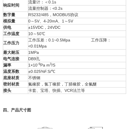
流量计：＜0.1s
响应时间
流量控制器：<0.2s
数字量
RS232/485，MODBUS协议
模拟量
0～5V、4-20mA、1～5V
供电
±15VDC，24VDC
工作温度
10～50℃
工作压差：0.1~0.5Mpa 工作压降：
工作压力
<0.01Mpa
最大耐压
1MPa
电气连接
DB9孔
-9
3
漏率
1×10
Pa m
/S
温度系数
±0.025%F.S/℃
底座材质
不锈钢
密封材质
氟橡胶，氯丁橡胶，丁腈橡胶，全氟醚
接头
卡套、宝塔、快插、VCR法兰等
四、产品尺寸图