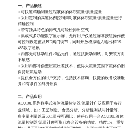
一、产品概述
u
可快速精确测量过程液体的体积流量
/
质量流量
u
采用定制的高速比例控制阀对液体体积流量
/
质量流量进行
精确控制
u
带有独具特色的排气孔可轻松排出空气
u
集成式多功能数字显示屏，允许用户仅通过屏幕按钮操作便
可控制设定值及
PID
阀门调节，同时开放模拟输入输出和
RS-
485
数字通讯
u
内部无可移动组件和热元件，通过抗振动测试，对安装方向
不敏感
u
采用内部补偿型层流压差技术，使得大流量范围下流体仍旧
保持层流运动
u
提供全方位的用户支持，包括技术咨询、快捷的设备校准服
务和有条件的终身质保
二、产品应用
ACU10L系列数字式液体
流量控制器/流量计
广泛应用于各行
业领域，如：
工艺制造、食品分析、分析性测试与计量等。
多变量测量以及50:1量程可调比，使得仅用一台ACU10L液体
流量控制器/流量计
便可取代多台设备的功效。精度1%、重复