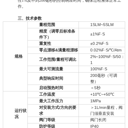
性1%及不到200毫秒的控制响应时间，确保过程液体正常工
作。
三、技术参数
量程范围
1SLM~5SLM
精度（调零后标准条
±1%F·S
件下）
重复性
±0.2%F·S
零点漂移&满量程漂移
0.02%F·S/℃/Atm
规格
2%~100%F·S/50：
工作范围/量程可调比
1
最大可测流量
100%F·S
200毫秒（可调
典型响应时间
整）
启动预热时间
＜5秒
工作温度
+10℃~+50℃
最大工作压力
1MPa
对安装方式/方向的要
＞1L/min量程，阀
运行状
求
门须垂直安装
况
阀门等级
阀门长闭
防护等级
IP40