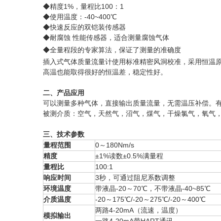
◆精度1%，量程比100：1
◆使用温度：-40~400℃
◆快速反应的双铠装传感器
◆耐腐蚀 性能传感器，适合测量腐蚀气体
◆全量程段的专家算法，保证了测量的准确度
插入式气体质量流量计使用标准精密风洞校准，采用恒温
高温也能取得很好的恒温差，稳定性好。
二、产品应用
可以测量多种气体，直接输出质量流量，无需温压补偿。
被测介质：空气，天然气，沼气，煤气，干燥氯气，氧气
三、技术参数
量程范围
0
～
180Nm/s
精度
±1%读数±0.5%满量程
量程比
100:1
响应时间
3秒，可通过阻尼系数调整
环境温度
带液晶-20～70℃，不带液晶-40~85℃
介质温度
-20～175℃/-20～275℃/-20～400℃
两路4-20mA（流速，温度）
模拟输出