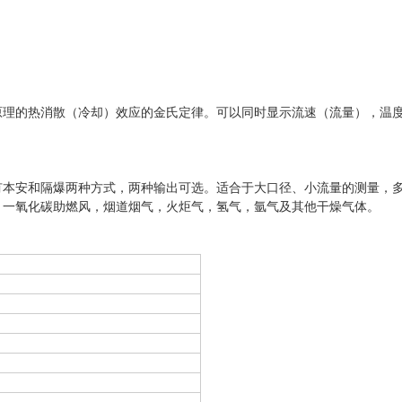
原理的热消散（冷却）效应的金氏定律。可以同时显示流速（流量），温
有本安和隔爆两种方式，两种输出可选。适合于大口径、小流量的测量，
，一氧化碳助燃风，烟道烟气，火炬气，氢气，氩气及其他干燥气体。