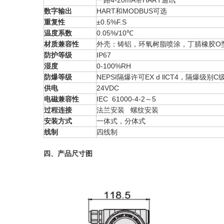
一路4-20mA带HART通讯
数字输出
HART和MODBUS可选
重复性
±0.5%F.S
温度系数
0.05%/10℃
材质兼容性
外壳：铸铝，环氧树脂喷涂，丁腈橡胶O
防护等级
IP67
湿度
0-100%RH
防爆等级
NEPSI隔爆许可EX d llCT4，隔爆级别C
供电
24VDC
电磁兼容性
IEC 61000-4-2～5
过程连接
法兰安装 螺纹安装
安装方式
一体式，分体式
线制
四线制
四、产品尺寸图