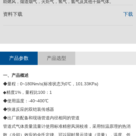
助燃风，烟道烟气，火炬气，氢气，氩气及其他干燥气体。
资料下载
下载
产品参数
产品选型
一、产品概述
◆量程：0~180Nm/s(标准状态为0℃，101.33KPa)
◆精度1%，量程比100：1
◆使用温度：-40~400℃
◆快速反应的双铠装传感器
◆出厂前配备和现场管道内径相同的管道
管道式气体质量流量计使用标准精密风洞校准，采用恒温原理的热消
散（冷却）效应的金氏定律。可以同时显示流速（流量），温度。低