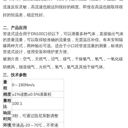
流速反应灵敏，高流速也能达到很好的精度。即使在高温也能取得很
好的恒温差，稳定性好。
二、产品应用
管道式适合用于DN100口径以下，可以测量多种气体，直接输出气体
的质量流量，可以取得较准确的流量值，无需温压补偿。有本安和隔
爆两种方式，两种输出可选。适合于小口径管道流量的测量，标准的
管道式设计，使用安装和维护更方便。
被测介质：空气，天然气，沼气，煤气，干燥氯气，氧气，一氧化碳
助燃风，烟道烟气，火炬气，氢气，氩气及其他干燥气体。
三、技术参数
量
0
～
180Nm/s
程
精度
±1%读数±0.5%满量程
量程
100:1
比
响应
3秒，可通过阻尼系数调整
时间
环境
带液晶-20～70℃，不带液