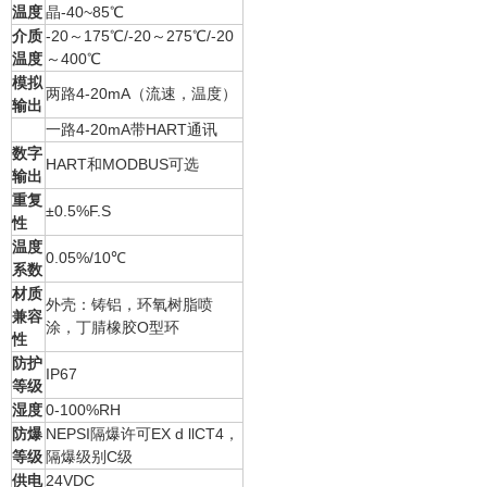
温度
晶-40~85℃
介质
-20～175℃/-20～275℃/-20
温度
～400℃
模拟
两路4-20mA（流速，温度）
输出
一路4-20mA带HART通讯
数字
HART和MODBUS可选
输出
重复
±0.5%F.S
性
温度
0.05%/10℃
系数
材质
外壳：铸铝，环氧树脂喷
兼容
涂，丁腈橡胶O型环
性
防护
IP67
等级
湿度
0-100%RH
防爆
NEPSI隔爆许可EX d llCT4，
等级
隔爆级别C级
供电
24VDC